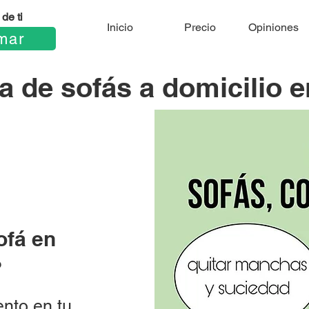
de ti
Inicio
Precio
Opiniones
mar
 de sofás a domicilio e
ofá en
?
nto en tu