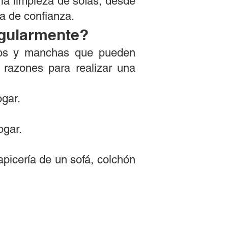
 la limpieza de sofás, desde
a de confianza.
egularmente?
enos y manchas que pueden
s razones para realizar una
ogar.
ogar.
picería de un sofá, colchón