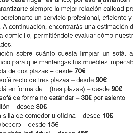
rantizarte siempre la mejor relación calidad-pr
rcionarte un servicio profesional, eficiente 
s. A continuación, encontrarás una estimación d
a domicilio, permitiéndote evaluar cómo nuest
ades.
ción sobre cuánto cuesta limpiar un sofá, 
vicio para que mantengas tus muebles impecab
sofá de dos plazas – desde
70€
 sofá recto de tres plazas – desde
90€
sofá en forma de L (tres plazas) – desde
90€
 sofá de forma no estándar –
30€
por asiento
illón – desde
30€
a silla de comedor u oficina – desde
10€
 cabecero – desde
15€