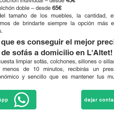
 colchón individual – desde
45€
colchón doble – desde
65€
 del tamaño de los muebles, la cantidad, 
amos de brindarte siempre la opción más e
s.
 que es conseguir el mejor prec
de sofás a domicilio en L'Altet!
uesta limpiar sofás, colchones, sillones o sill
 menos de 10 minutos, recibirás un presu
conómico y sencillo que es mantener tus 
App
dejar cont