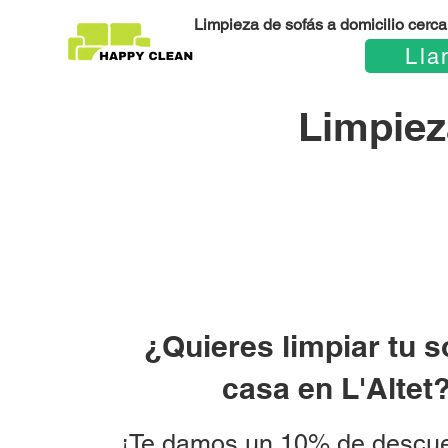
Limpieza de sofás a domicilio cerca 
Lla
Limpieza
¿Quieres limpiar tu s
casa en L'Altet
¡Te damos un 10% de descue