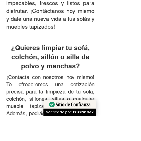
impecables, frescos y listos para
disfrutar. ¡Contáctanos hoy mismo
y dale una nueva vida a tus sofás y
muebles tapizados!
¿Quieres limpiar tu sofá,
colchón, sillón o silla de
polvo y manchas?
¡Contacta con nosotros hoy mismo!
Te ofreceremos una cotización
precisa para la limpieza de tu sofá,
colchón, sillones, sillas o cualquier
Sitio de Confianza
mueble tapizado en tu hogar.
Verificado por:
Trustindex
Además, podrás disfrutar de un 10%
de descuento en tu primer servicio
de limpieza. Relájate y deja que
nosotros nos encarguemos de