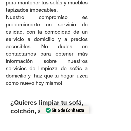
para mantener tus sofás y muebles
tapizados impecables.
Nuestro compromiso es
proporcionarte un servicio de
calidad, con la comodidad de un
servicio a domicilio y a precios
accesibles. No dudes en
contactarnos para obtener más
información sobre nuestros
servicios de limpieza de sofás a
domicilio y ¡haz que tu hogar luzca
como nuevo hoy mismo!
¿Quieres limpiar tu sofá,
Sitio de Confianza
colchón, sillón o silla de
Verificado por:
Trustindex
polvo y manchas?
¡Comunícate con nosotros ahora! Te