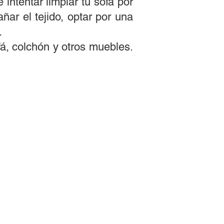
intentar limpiar tu sofá por
ar el tejido, optar por una
.
fá, colchón y otros muebles.