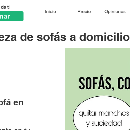
de ti
Inicio
Precio
Opiniones
mar
za de sofás a domicilio
ofá en