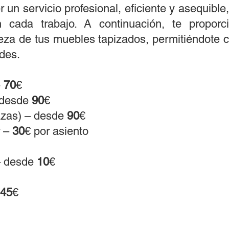
un servicio profesional, eficiente y asequibl
 cada trabajo. A continuación, te propor
ieza de tus muebles tapizados, permitiéndote
des.
e
70
€
– desde
90
€
lazas) – desde
90
€
r –
30
€ por asiento
 – desde
10
€
45
€