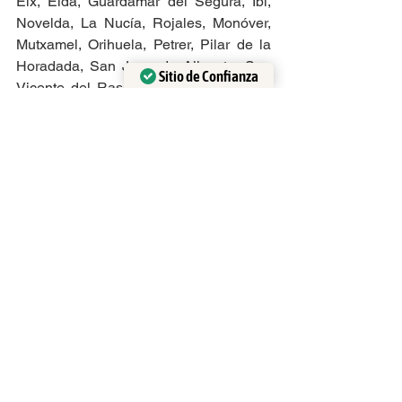
Elx, Elda, Guardamar del Segura, Ibi, 
Novelda, La Nucía, Rojales, Monóver, 
Mutxamel, Orihuela, Petrer, Pilar de la 
Horadada, San Juan de Alicante, San 
Sitio de Confianza
Vicente del Raspeig, Santa Pola, Sax, 
Verificado por:
Trustindex
Torrevieja, Villajoyosa, Villena, La 
Zenia, La Marina, Torre La Mata, Gran 
Alacant, Orihuela Costa, Dehesa de 
Campoamor, Torre de la Horadada, 
Villamartín, San Miguel de Salinas, Los 
Montesinos, Mil Palmeras, Punta Prima, 
Playa Flamenca, La Regia, El Mojon, 
Bigastro, Benejúzar, Benijófar, Daya 
Vieja, Daya Nueva, San Fulgencio, 
Arenals del Sol, L'Altet, Torrellano, 
Monforte del Cid, Cox, San Isidro, 
Redovan, y pueblos vecinos.
Provincia de Granada: