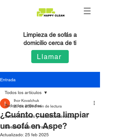
Limpieza de sofás a
domicilio cerca de ti
Llamar
Entrada
Todos los artículos
Ihor Kovalchuk
Todos los artículos
20 dic 2024
5 min de lectura
¿Cuánto cuesta limpiar
Sobre nosotros y nuestros servicios
un sofá en Aspe?
Nuestra área de trabajo
Actualizado:
25 feb 2025