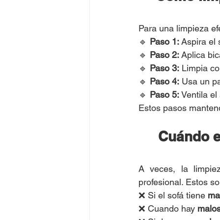
Para una limpieza ef
🔹 
Paso 1:
 Aspira el
🔹 
Paso 2:
 Aplica bi
🔹 
Paso 3:
 Limpia co
🔹 
Paso 4:
 Usa un p
🔹 
Paso 5:
 Ventila e
Estos pasos mantendrá
Cuándo e
A veces, la limpie
profesional. Estos s
❌ Si el sofá tiene 
ma
❌ Cuando hay 
malos