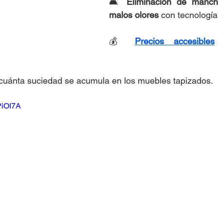
🛋 
Eliminación de manch
malos olores
 con tecnologí
💰 
Precios accesibles
 cuánta suciedad se acumula en los muebles tapizados.
PiOI7A