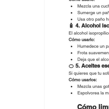
Mezcla una cucha
Sumerge un paño 
Usa otro paño h
🧴 4. Alcohol is
El alcohol isopropíli
Cómo usarlo:
Humedece un pañ
Frota suavement
Deja que el alc
🍊 5. Aceites e
Si quieres que tu so
Cómo usarlos:
Mezcla unas got
Espolvorea la me
Cómo limp