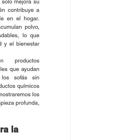
 solo mejora su 
én contribuye a 
e en el hogar. 
cumulan polvo, 
dables, lo que 
 y el bienestar 
en productos 
bles que ayudan 
los sofás sin 
ductos químicos 
mostraremos los 
mejores métodos para limpiar tu sofá de forma natural. Y si necesitas una limpieza profunda, 
a la 