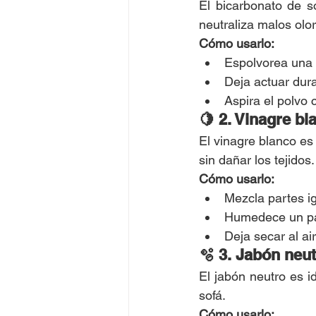
El bicarbonato de s
neutraliza malos olor
Cómo usarlo:
Espolvorea una 
Deja actuar dur
Aspira el polvo 
🍋 2. Vinagre bl
El vinagre blanco es
sin dañar los tejidos.
Cómo usarlo:
Mezcla partes ig
Humedece un pa
Deja secar al air
🫧 3. Jabón neut
El jabón neutro es i
sofá.
Cómo usarlo: