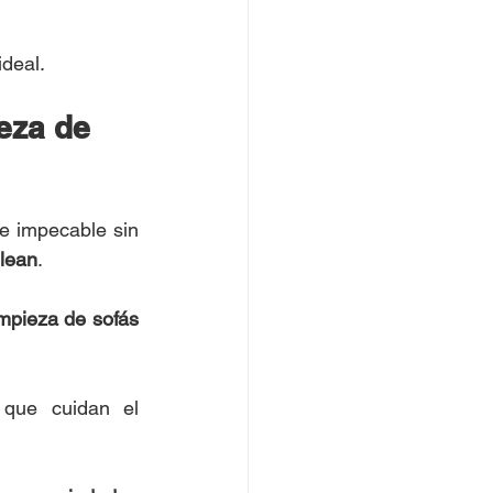
ideal.
eza de 
e impecable sin 
lean
.
impieza de sofás 
 que cuidan el 