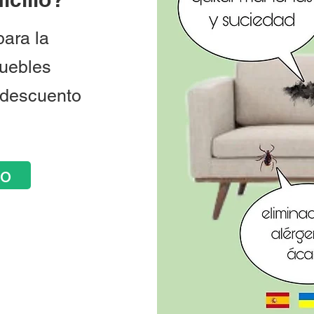
para la
muebles
 descuento
to