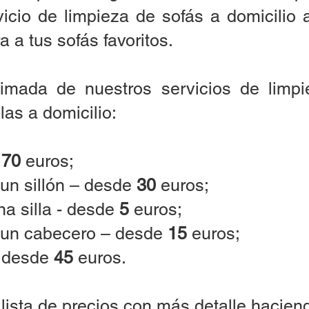
vicio de limpieza de sofás a domicilio
 a tus sofás favoritos.
ximada de nuestros servicios de limpie
las a domicilio:
e
70
euros;
 un sillón – desde
30
euros;
una silla - desde
5
euros;
de un cabecero – desde
15
euros;
– desde
45
euros.
ista de precios con más detalle haciend