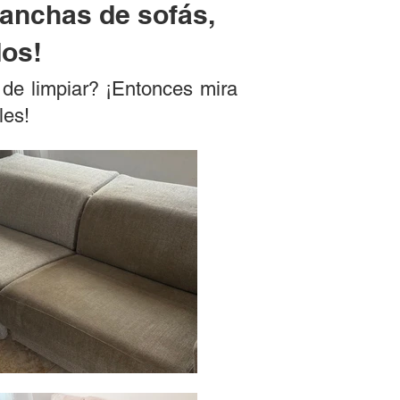
manchas de sofás,
dos!
e de limpiar? ¡Entonces mira
les!