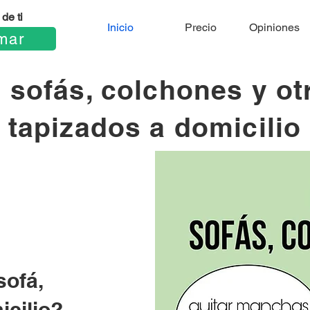
de ti
Inicio
Precio
Opiniones
mar
 sofás, colchones y o
tapizados a domicilio
sofá,
icilio?