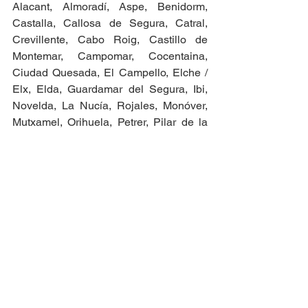
Alacant, Almoradí, Aspe, Benidorm, 
Castalla, Callosa de Segura, Catral, 
Crevillente, Cabo Roig, Castillo de 
Montemar, Campomar, Cocentaina, 
Ciudad Quesada, El Campello, Elche / 
Elx, Elda, Guardamar del Segura, Ibi, 
Novelda, La Nucía, Rojales, Monóver, 
Mutxamel, Orihuela, Petrer, Pilar de la 
Horadada, San Juan de Alicante, San 
Vicente del Raspeig, Santa Pola, Sax, 
Torrevieja, Villajoyosa, Villena, La 
Zenia, La Marina, Torre La Mata, Gran 
Alacant, Orihuela Costa, Dehesa de 
Campoamor, Torre de la Horadada, 
Villamartín, San Miguel de Salinas, Los 
Sitio de Confianza
Montesinos, Mil Palmeras, Punta Prima, 
Verificado por:
Trustindex
Playa Flamenca, La Regia, El Mojon, 
Bigastro, Benejúzar, Benijófar, Daya 
Vieja, Daya Nueva, San Fulgencio, 