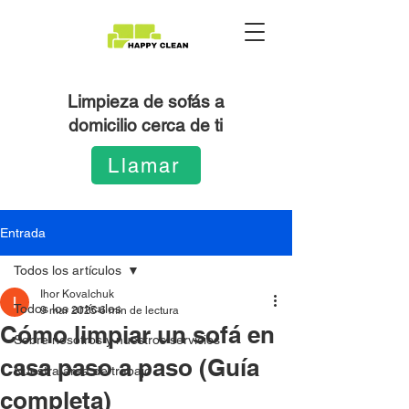
Limpieza de sofás a
domicilio cerca de ti
Llamar
Entrada
Todos los artículos
Ihor Kovalchuk
Todos los artículos
9 mar 2025
6 min de lectura
Cómo limpiar un sofá en
Sobre nosotros y nuestros servicios
casa paso a paso (Guía
Nuestra área de trabajo
completa)