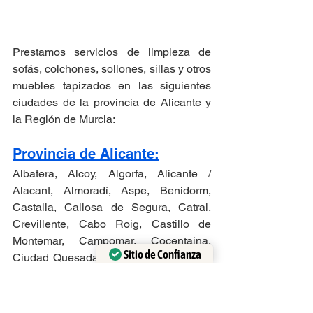
Prestamos servicios de limpieza de 
sofás, colchones, sollones, sillas y otros 
muebles tapizados en las siguientes 
ciudades de la provincia de Alicante y 
la Región de Murcia:
Provincia de Alicante:
Albatera, Alcoy, Algorfa, Alicante / 
Alacant, Almoradí, Aspe, Benidorm, 
Castalla, Callosa de Segura, Catral, 
Crevillente, Cabo Roig, Castillo de 
Montemar, Campomar, Cocentaina, 
Sitio de Confianza
Ciudad Quesada, El Campello, Elche / 
Verificado por:
Trustindex
Elx, Elda, Guardamar del Segura, Ibi, 
Novelda, La Nucía, Rojales, Monóver, 
Mutxamel, Orihuela, Petrer, Pilar de la 