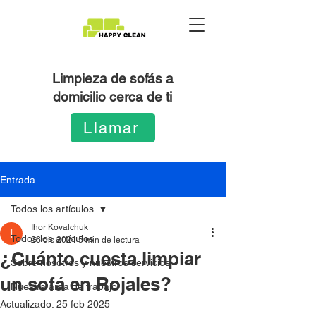
Limpieza de sofás a
domicilio cerca de ti
Llamar
Entrada
Todos los artículos
Ihor Kovalchuk
Todos los artículos
26 dic 2024
5 min de lectura
¿Cuánto cuesta limpiar
Sobre nosotros y nuestros servicios
un sofá en Rojales?
Nuestra área de trabajo
Actualizado:
25 feb 2025