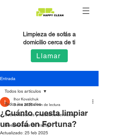
Limpieza de sofás a
domicilio cerca de ti
Llamar
Entrada
Todos los artículos
Ihor Kovalchuk
Todos los artículos
3 ene 2025
4 min de lectura
¿Cuánto cuesta limpiar
Sobre nosotros y nuestros servicios
un sofá en Fortuna?
Nuestra área de trabajo
Actualizado:
25 feb 2025