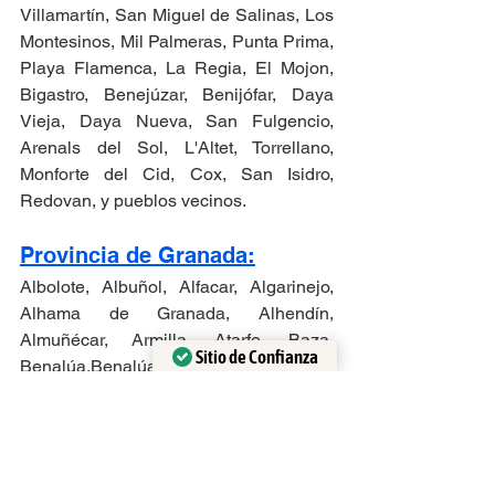
Villamartín, San Miguel de Salinas, Los 
Montesinos, Mil Palmeras, Punta Prima, 
Playa Flamenca, La Regia, El Mojon, 
Bigastro, Benejúzar, Benijófar, Daya 
Vieja, Daya Nueva, San Fulgencio, 
Arenals del Sol, L'Altet, Torrellano, 
Monforte del Cid, Cox, San Isidro, 
Redovan, y pueblos vecinos.
Provincia de Granada:
Albolote, Albuñol, Alfacar, Algarinejo, 
Alhama de Granada, Alhendín, 
Almuñécar, Armilla, Atarfe, Baza, 
Sitio de Confianza
Benalúa,Benalúadelas Villas, 
Verificado por:
Trustindex
Benamaurel, Cádiar, Cájar, Campotéjar, 
Caniles, Castilléjar, Castril, Cenes de la 
Vega, Chauchina, Chimeneas, 
Churriana de la Vega, Cijuela, Cogollos 