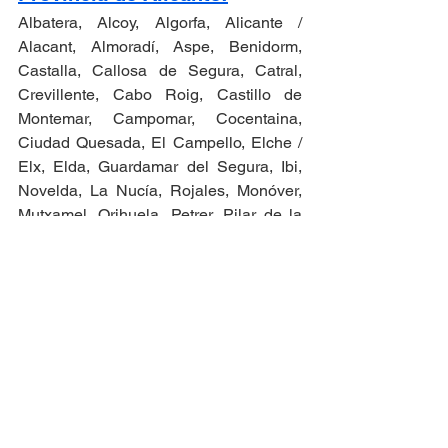
Albatera, Alcoy, Algorfa, Alicante / 
Alacant, Almoradí, Aspe, Benidorm, 
Castalla, Callosa de Segura, Catral, 
Crevillente, Cabo Roig, Castillo de 
Montemar, Campomar, Cocentaina, 
Ciudad Quesada, El Campello, Elche / 
Elx, Elda, Guardamar del Segura, Ibi, 
Novelda, La Nucía, Rojales, Monóver, 
Mutxamel, Orihuela, Petrer, Pilar de la 
Sitio de Confianza
Horadada, San Juan de Alicante, San 
Vicente del Raspeig, Santa Pola, Sax, 
Verificado por:
Trustindex
Torrevieja, Villajoyosa, Villena, La 
Zenia, La Marina, Torre La Mata, Gran 
Alacant, Orihuela Costa, Dehesa de 
Campoamor, Torre de la Horadada, 
Villamartín, San Miguel de Salinas, Los 
Montesinos, Mil Palmeras, Punta Prima, 
Playa Flamenca, La Regia, El Mojon, 