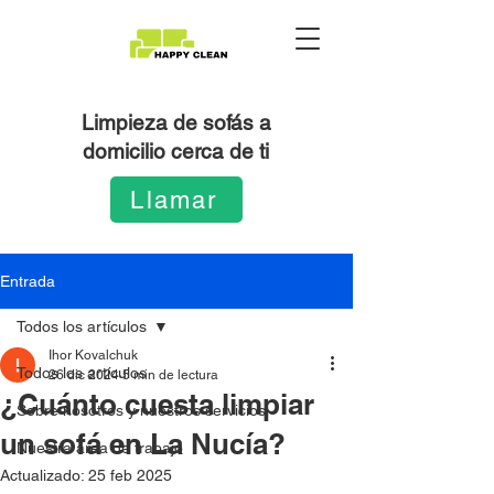
Limpieza de sofás a
domicilio cerca de ti
Llamar
Entrada
Todos los artículos
Ihor Kovalchuk
Todos los artículos
26 dic 2024
5 min de lectura
¿Cuánto cuesta limpiar
Sobre nosotros y nuestros servicios
un sofá en La Nucía?
Nuestra área de trabajo
Actualizado:
25 feb 2025