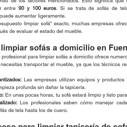
ndo de los factores mencionados. Esto significa que u
r entre 
90 y 100 euros
. Si se trata de sofás de te
o puede aumentar ligeramente.
esupuesto limpiar sofá" exacto, muchas empresas ofrece
ués de evaluar el estado del mueble.
 limpiar sofás a domicilio en Fue
o profesional para limpiar sofás a domicilio ofrece numer
necesitas transportar el mueble, ya que los técnicos real
ntizados:
 Las empresas utilizan equipos y productos e
pieza profunda sin dañar la tapicería.
o:
 En unas pocas horas, tu sofá estará limpio y listo par
lizado:
 Los profesionales saben cómo manejar cada t
fás de tela hasta los de cuero.
eso para limpiar tapicería de sof