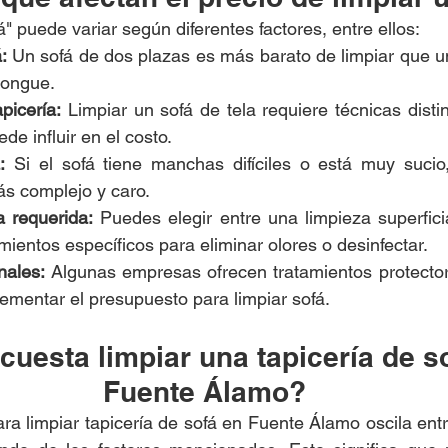
fá" puede variar según diferentes factores, entre ellos:
:
 Un sofá de dos plazas es más barato de limpiar que u
longue.
picería:
 Limpiar un sofá de tela requiere técnicas disti
de influir en el costo.
:
 Si el sofá tiene manchas difíciles o está muy sucio
ás complejo y caro.
a requerida:
 Puedes elegir entre una limpieza superficia
mientos específicos para eliminar olores o desinfectar.
nales:
 Algunas empresas ofrecen tratamientos protector
ementar el presupuesto para limpiar sofá.
cuesta limpiar una tapicería de s
Fuente Álamo?
ra limpiar tapicería de sofá en Fuente Álamo oscila entr