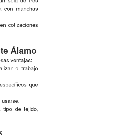
n sofá de tres 
la con manchas 
n cotizaciones 
nte Álamo
osas ventajas:
izan el trabajo 
specíficos que 
a usarse.
ipo de tejido, 
á 