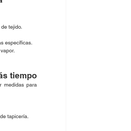
de tejido.
s específicas.
 vapor.
ás tiempo
r medidas para 
e tapicería.