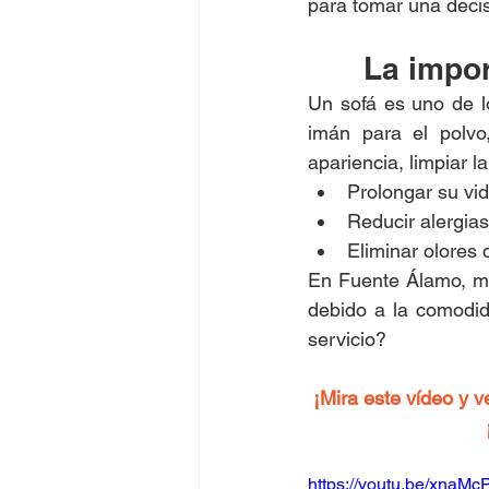
para tomar una decis
La impor
Un sofá es uno de l
imán para el polvo
apariencia, limpiar l
Prolongar su vida
Reducir alergia
Eliminar olores
En Fuente Álamo, mu
debido a la comodida
servicio?
¡Mira este vídeo y v
https://youtu.be/xnaMc