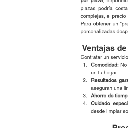
por plaza
, dependie
plazas podría costa
complejas, el preci
Para obtener un "pr
personalizadas desp
Ventajas de
Contratar un servici
Comodidad:
 No 
en tu hogar.
Resultados gara
aseguran una lim
Ahorro de tiemp
Cuidado especia
desde limpiar so
Proc