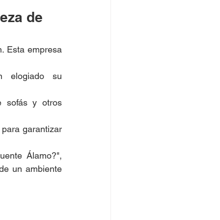
eza de 
. Esta empresa 
 elogiado su 
 sofás y otros 
para garantizar 
No lo dudes más. Si te preguntas "¿Cuánto cuesta limpiar un sofá en Fuente Álamo?", 
 de un ambiente 