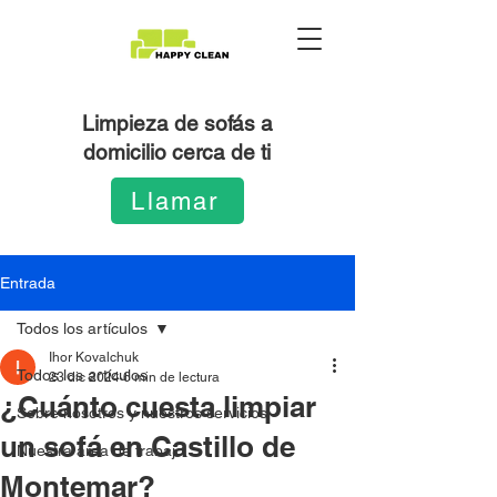
Limpieza de sofás a
domicilio cerca de ti
Llamar
Entrada
Todos los artículos
Ihor Kovalchuk
Todos los artículos
23 dic 2024
6 min de lectura
¿Cuánto cuesta limpiar
Sobre nosotros y nuestros servicios
un sofá en Castillo de
Nuestra área de trabajo
Montemar?