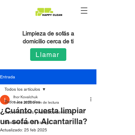
Limpieza de sofás a
domicilio cerca de ti
Llamar
Entrada
Todos los artículos
Ihor Kovalchuk
Todos los artículos
1 ene 2025
5 min de lectura
¿Cuánto cuesta limpiar
Sobre nosotros y nuestros servicios
un sofá en Alcantarilla?
Nuestra área de trabajo
Actualizado:
25 feb 2025