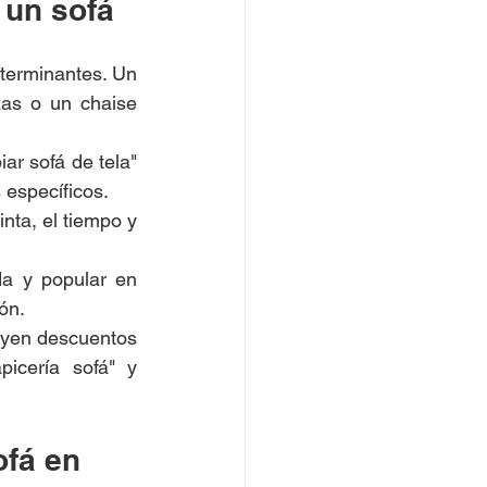
 un sofá
terminantes. Un 
as o un chaise 
ar sofá de tela" 
 específicos.
nta, el tiempo y 
a y popular en 
ón.
uyen descuentos 
icería sofá" y 
ofá en 