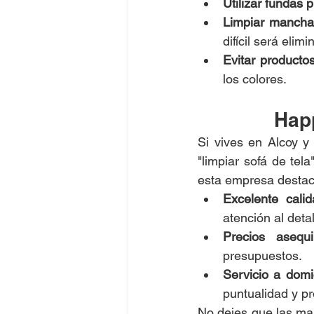
Utilizar fundas 
Limpiar mancha
difícil será elimi
Evitar producto
los colores.
Happ
Si vives en Alcoy y
"limpiar sofá de tel
esta empresa destac
Excelente cali
atención al detal
Precios asequi
presupuestos.
Servicio a domic
puntualidad y pr
No dejes que las man