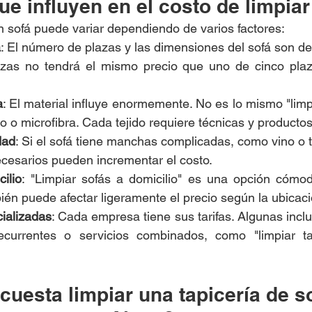
ue influyen en el costo de limpiar
un sofá puede variar dependiendo de varios factores:
á
: El número de plazas y las dimensiones del sofá son de
azas no tendrá el mismo precio que uno de cinco plaz
a
: El material influye enormemente. No es lo mismo "limpi
 o microfibra. Cada tejido requiere técnicas y productos
dad
: Si el sofá tiene manchas complicadas, como vino o ti
ecesarios pueden incrementar el costo.
ilio
: "Limpiar sofás a domicilio" es una opción cómod
ién puede afectar ligeramente el precio según la ubicaci
ializadas
: Cada empresa tiene sus tarifas. Algunas incl
ecurrentes o servicios combinados, como "limpiar tap
cuesta limpiar una tapicería de s