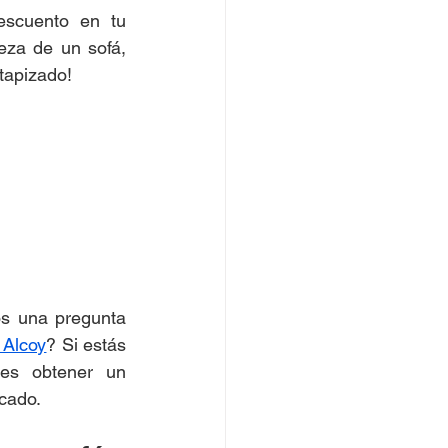
cuento en tu 
eza de un sofá, 
 tapizado!
s una pregunta 
 Alcoy
? Si estás 
res obtener un 
icado.