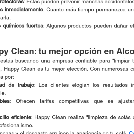
protectoras
: Estas pueden prevenir manchas accidentales
s inmediatamente
: Cuanto más tiempo permanezca un
narla.
s químicos fuertes
: Algunos productos pueden dañar el t
y Clean: tu mejor opción en Alc
 estás buscando una empresa confiable para "limpiar ta
a", Happy Clean es tu mejor elección. Con numerosas crít
a por:
dad de trabajo
: Los clientes elogian los resultados i
le.
bles
: Ofrecen tarifas competitivas que se ajustan
ilio eficiente
: Happy Clean realiza "limpieza de sofás a
ofesionalismo.
chas y el desgaste arruinen la apariencia de tu sofá. 
Co