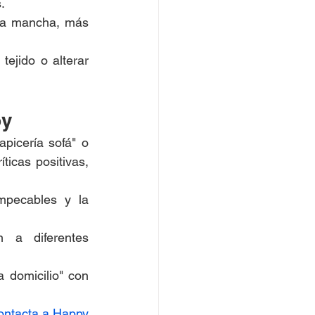
.
a mancha, más 
ejido o alterar 
oy
picería sofá" o 
icas positivas, 
mpecables y la 
 a diferentes 
 domicilio" con 
ntacta a Happy 